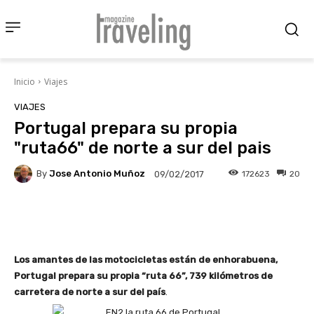
Inicio
Viajes
VIAJES
Portugal prepara su propia
"ruta66" de norte a sur del pais
By
Jose Antonio Muñoz
172623
20
09/02/2017
Facebook
X
Pinterest
Wha
Los amantes de las motocicletas están de enhorabuena,
Portugal prepara su propia “ruta 66”, 739 kilómetros de
carretera de norte a sur del país
.