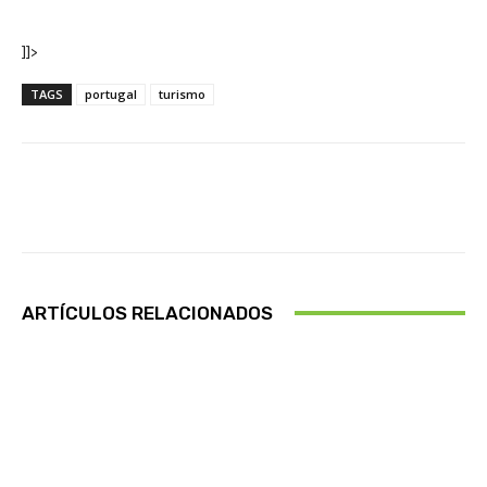
]]>
TAGS
portugal
turismo
Facebook
X
Pinterest
Wha
ARTÍCULOS RELACIONADOS