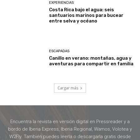
EXPERIENCIAS
Costa Rica bajo el agua: seis
santuarios marinos para bucear
entre selva y océano
ESCAPADAS
Canillo en verano: montañas, agua y
aventuras para compartir en familia
Cargar más
Encuentra la revista en versión digital en Pressreader y a
bordo de Iberia Express, Iberia Regional, Wamos, Volotea y
W2Fly. También puedes leerla o descargarla gratis desde