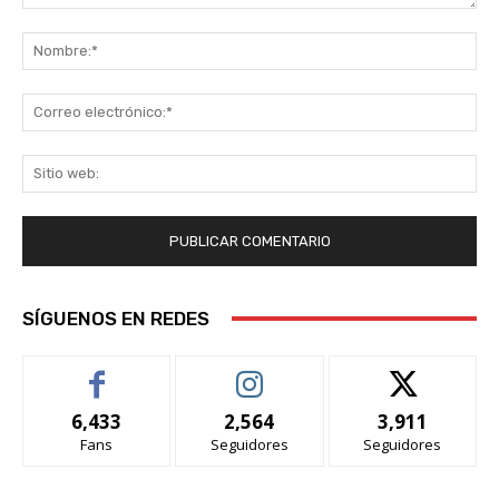
Comentario:
No
Co
ele
Sit
we
SÍGUENOS EN REDES
6,433
2,564
3,911
Fans
Seguidores
Seguidores