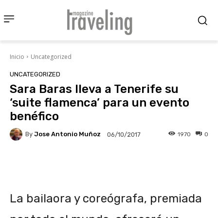
Inicio
Uncategorized
UNCATEGORIZED
Sara Baras lleva a Tenerife su
‘suite flamenca’ para un evento
benéfico
By
Jose Antonio Muñoz
1970
0
06/10/2017
Facebook
X
Pinterest
Wha
La bailaora y coreógrafa, premiada