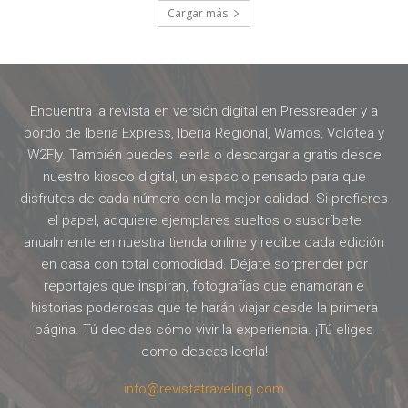
Cargar más
Encuentra la revista en versión digital en Pressreader y a
bordo de Iberia Express, Iberia Regional, Wamos, Volotea y
W2Fly. También puedes leerla o descargarla gratis desde
nuestro kiosco digital, un espacio pensado para que
disfrutes de cada número con la mejor calidad. Si prefieres
el papel, adquiere ejemplares sueltos o suscríbete
anualmente en nuestra tienda online y recibe cada edición
en casa con total comodidad. Déjate sorprender por
reportajes que inspiran, fotografías que enamoran e
historias poderosas que te harán viajar desde la primera
página. Tú decides cómo vivir la experiencia. ¡Tú eliges
como deseas leerla!
info@revistatraveling.com