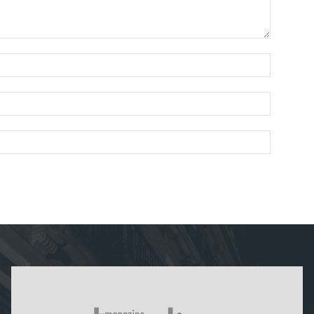
Nombre:
Correo
electróni
Sitio
web: