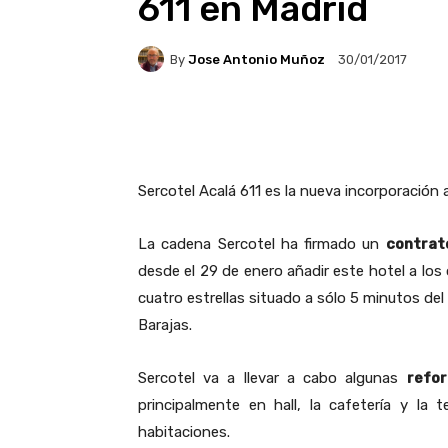
611 en Madrid
By
Jose Antonio Muñoz
30/01/2017
Facebook
X
Pintere
Sercotel Acalá 611 es la nueva incorporación 
La cadena Sercotel ha firmado un
contrato
desde el 29 de enero añadir este hotel a los o
cuatro estrellas situado a sólo 5 minutos del
Barajas.
Sercotel va a llevar a cabo algunas
refo
principalmente en hall, la cafetería y la
habitaciones.