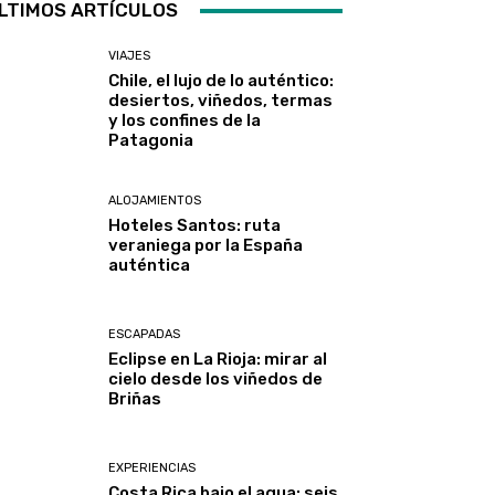
LTIMOS ARTÍCULOS
VIAJES
Chile, el lujo de lo auténtico:
desiertos, viñedos, termas
y los confines de la
Patagonia
ALOJAMIENTOS
Hoteles Santos: ruta
veraniega por la España
auténtica
ESCAPADAS
Eclipse en La Rioja: mirar al
cielo desde los viñedos de
Briñas
EXPERIENCIAS
Costa Rica bajo el agua: seis