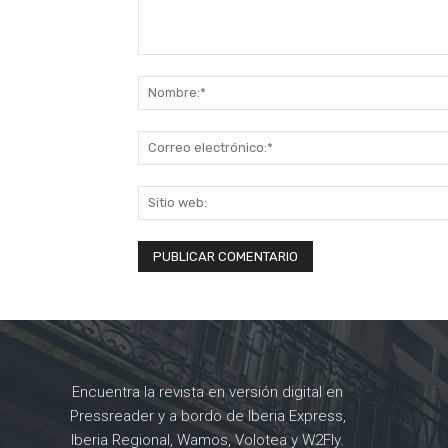
Comentario:
Encuentra la revista en versión digital en
Pressreader y a bordo de Iberia Express,
Iberia Regional, Wamos, Volotea y W2Fly.