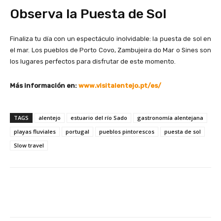
Observa la Puesta de Sol
Finaliza tu día con un espectáculo inolvidable: la puesta de sol en
el mar. Los pueblos de Porto Covo, Zambujeira do Mar o Sines son
los lugares perfectos para disfrutar de este momento.
Más información en:
www.visitalentejo.pt/es/
TAGS
alentejo
estuario del río Sado
gastronomía alentejana
playas fluviales
portugal
pueblos pintorescos
puesta de sol
Slow travel
Facebook
X
Pinterest
Wha