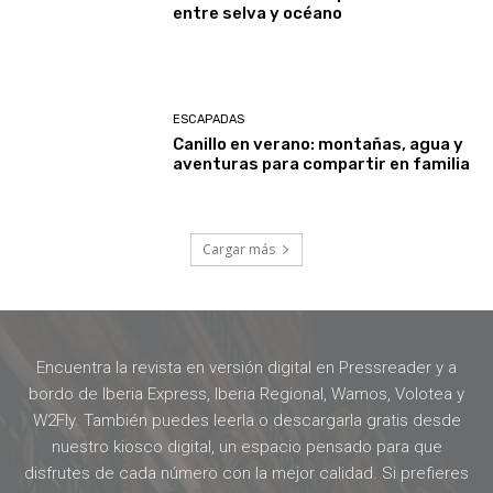
entre selva y océano
ESCAPADAS
Canillo en verano: montañas, agua y
aventuras para compartir en familia
Cargar más
Encuentra la revista en versión digital en Pressreader y a
bordo de Iberia Express, Iberia Regional, Wamos, Volotea y
W2Fly. También puedes leerla o descargarla gratis desde
nuestro kiosco digital, un espacio pensado para que
disfrutes de cada número con la mejor calidad. Si prefieres