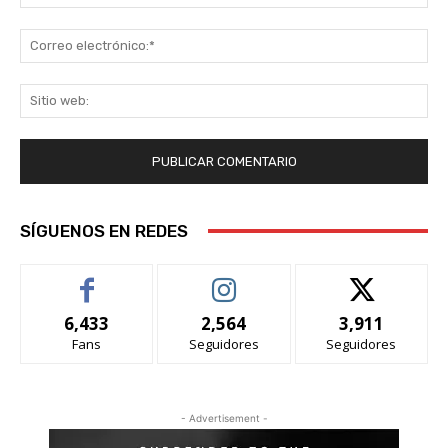
Co
ele
Sit
we
SÍGUENOS EN REDES
6,433
2,564
3,911
Fans
Seguidores
Seguidores
- Advertisement -