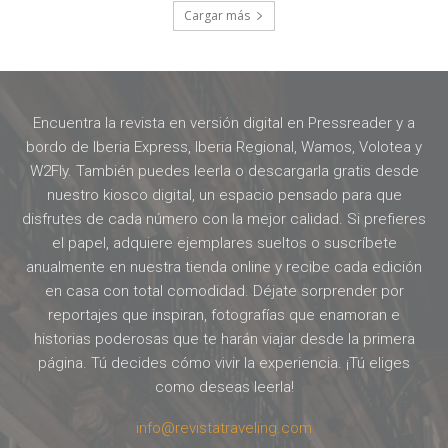
Cargar más
Encuentra la revista en versión digital en Pressreader y a
bordo de Iberia Express, Iberia Regional, Wamos, Volotea y
W2Fly. También puedes leerla o descargarla gratis desde
nuestro kiosco digital, un espacio pensado para que
disfrutes de cada número con la mejor calidad. Si prefieres
el papel, adquiere ejemplares sueltos o suscríbete
anualmente en nuestra tienda online y recibe cada edición
en casa con total comodidad. Déjate sorprender por
reportajes que inspiran, fotografías que enamoran e
historias poderosas que te harán viajar desde la primera
página. Tú decides cómo vivir la experiencia. ¡Tú eliges
como deseas leerla!
info@revistatraveling.com