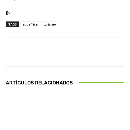
]]>
TAGS
sudafrica
turismo
Facebook
X
Pinterest
Wha
ARTÍCULOS RELACIONADOS