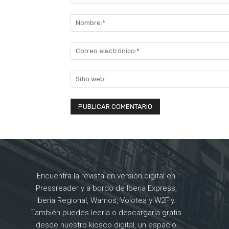
Comentario:
Encuentra la revista en versión digital en
Pressreader y a bordo de Iberia Express,
Iberia Regional, Wamos, Volotea y W2Fly.
También puedes leerla o descargarla gratis
desde nuestro kiosco digital, un espacio