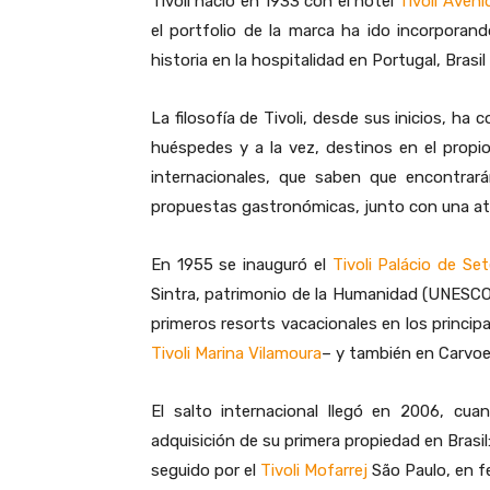
Tivoli nació en 1933 con el hotel
Tivoli Aven
el portfolio de la marca ha ido incorporan
historia en la hospitalidad en Portugal, Brasi
La filosofía de Tivoli, desde sus inicios, ha 
huéspedes y a la vez, destinos en el propio
internacionales, que saben que encontrará
propuestas gastronómicas, junto con una atm
En 1955 se inauguró el
Tivoli Palácio de Set
Sintra, patrimonio de la Humanidad (UNESCO) 
primeros resorts vacacionales en los principa
Tivoli Marina Vilamoura
– y también en Carvoe
El salto internacional llegó en 2006, cua
adquisición de su primera propiedad en Brasil
seguido por el
Tivoli Mofarrej
São Paulo, en f