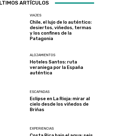
LTIMOS ARTÍCULOS
VIAJES
Chile, el lujo de lo auténtico:
desiertos, viñedos, termas
y los confines de la
Patagonia
ALOJAMIENTOS
Hoteles Santos: ruta
veraniega por la España
auténtica
ESCAPADAS
Eclipse en La Rioja: mirar al
cielo desde los viñedos de
Briñas
EXPERIENCIAS
Costa Rica bajo el agua: seis