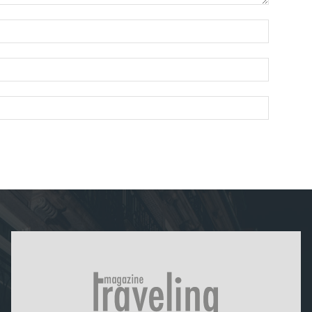
Nombre:
Correo
electróni
Sitio
web: