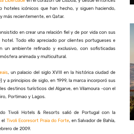
ida Liberdade
en el corazón de Lisboa, y desde entonces
do hoteles icónicos que han hecho, y siguen haciendo,
l y más recientemente, en Qatar.
consistido en crear una relación fiel y de por vida con sus
 hotel. Todo ello apreciado por clientes portugueses e
n un ambiente refinado y exclusivo, con sofisticadas
ósfera animada y multicultural.
eais
, un palacio del siglo XVIII en la histórica ciudad de
y a principios de siglo, en 1999, la marca incorporó sus
les destinos turísticos del Algarve, en Vilamoura -con el
iro, Portimao y Lagos.
ndo Tivoli Hotels & Resorts salió de Portugal con la
: el
Tivoli Ecoresort Praia do Forte
, en Salvador de Bahía,
ebrero de 2009.