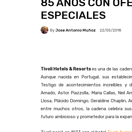
85 AÑOS CON OF
ESPECIALES
By
Jose Antonio Muñoz
22/05/2018
Facebook
X
Pintere
Tivoli Hotels & Resorts
es una de las caden
Aunque nacida en Portugal, sus estableci
Testigo de acontecimientos increíbles y 
Amado, Astor Piazzolla, Maria Callas, Neil A
Llosa, Plácido Domingo, Geraldine Chaplin, A
entre muchos otros, la cadena celebra su
futuro ambicioso y prometedor para la expan