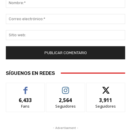
No
Co
ele
Sit
we
SÍGUENOS EN REDES
6,433
2,564
3,911
Fans
Seguidores
Seguidores
- Advertisement -