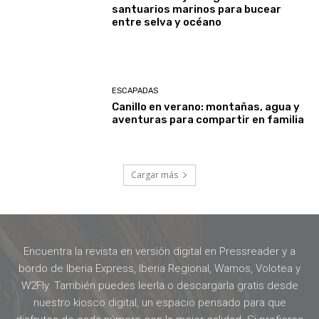
santuarios marinos para bucear
entre selva y océano
ESCAPADAS
Canillo en verano: montañas, agua y
aventuras para compartir en familia
Cargar más
Encuentra la revista en versión digital en Pressreader y a
bordo de Iberia Express, Iberia Regional, Wamos, Volotea y
W2Fly. También puedes leerla o descargarla gratis desde
nuestro kiosco digital, un espacio pensado para que