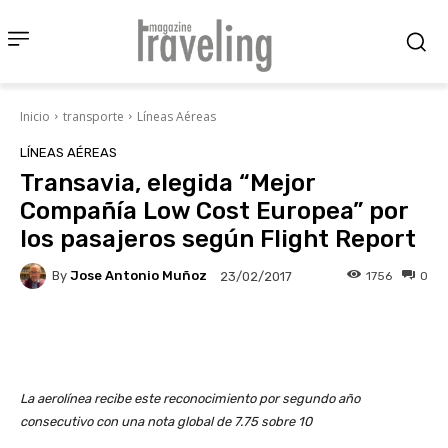
Inicio
transporte
Líneas Aéreas
LÍNEAS AÉREAS
Transavia, elegida “Mejor
Compañía Low Cost Europea” por
los pasajeros según Flight Report
By
Jose Antonio Muñoz
1756
0
23/02/2017
Facebook
X
Pinterest
Wha
La aerolínea recibe este reconocimiento por segundo año
consecutivo con una nota global de 7.75 sobre 10