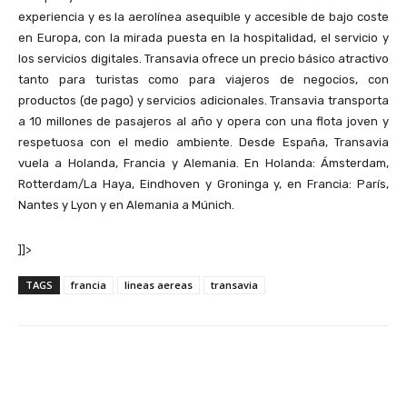
experiencia y es la aerolínea asequible y accesible de bajo coste
en Europa, con la mirada puesta en la hospitalidad, el servicio y
los servicios digitales. Transavia ofrece un precio básico atractivo
tanto para turistas como para viajeros de negocios, con
productos (de pago) y servicios adicionales. Transavia transporta
a 10 millones de pasajeros al año y opera con una flota joven y
respetuosa con el medio ambiente. Desde España, Transavia
vuela a Holanda, Francia y Alemania. En Holanda: Ámsterdam,
Rotterdam/La Haya, Eindhoven y Groninga y, en Francia: París,
Nantes y Lyon y en Alemania a Múnich.
]]>
TAGS
francia
lineas aereas
transavia
Facebook
X
Pinterest
Wha