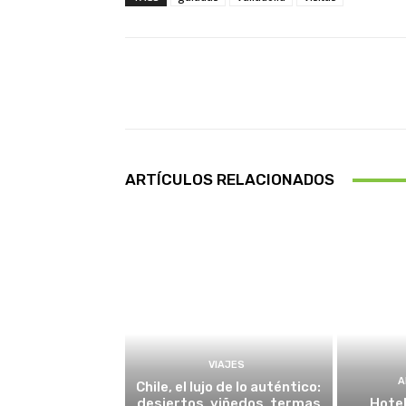
Facebook
X
Cuota
ARTÍCULOS RELACIONADOS
VIAJES
A
Chile, el lujo de lo auténtico:
desiertos, viñedos, termas
Hotel