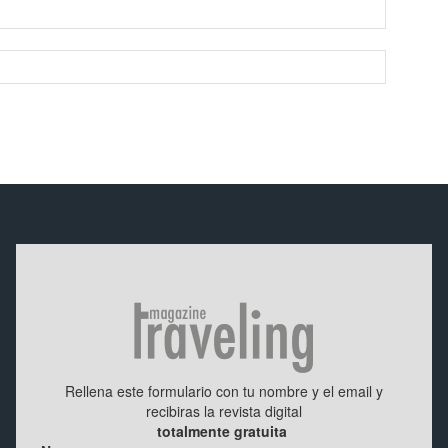
Correo
electróni
Sitio
web: