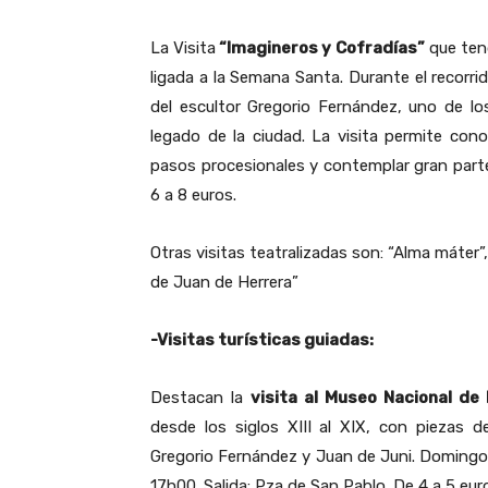
La Visita
“Imagineros y Cofradías”
que tend
ligada a la Semana Santa. Durante el recorri
del escultor Gregorio Fernández, uno de lo
legado de la ciudad. La visita permite conoc
pasos procesionales y contemplar gran parte 
6 a 8 euros.
Otras visitas teatralizadas son: “Alma máter”,
de Juan de Herrera”
-Visitas turísticas guiadas:
Destacan la
visita al Museo Nacional de 
desde los siglos XIII al XIX, con piezas
Gregorio Fernández y Juan de Juni. Domingo 2
17h00. Salida: Pza de San Pablo. De 4 a 5 eur