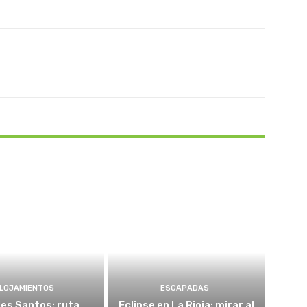
Pinterest
WhatsApp
LOJAMIENTOS
ESCAPADAS
es Santos: ruta
Eclipse en La Rioja: mirar al