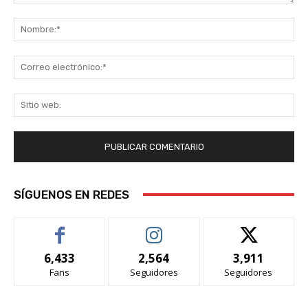
Comentario:
No
Co
ele
Sit
we
SÍGUENOS EN REDES
6,433
2,564
3,911
Fans
Seguidores
Seguidores