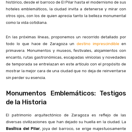
histórico, desde el barroco de El Pilar hasta el modernismo de sus
hoteles emblemáticos, la ciudad invita a detenerse y mirar con
otros ojos, con los de quien aprecia tanto la belleza monumental
como la vida cotidiana.
En
las
próximas
líneas
,
proponemos
un
recorrido
detallado
por
todo
lo
que
hace
de
Zaragoza
un
destino
imprescindible
en
primavera
.
Monumentos
y
museos
,
festivales
,
alojamientos
con
encanto
,
rutas
gastronómicas
,
escapadas
vinícolas
y
novedades
de
temporada
se
entrelazan
en
este
artículo
con
el
propósito
de
mostrar
la mejor cara de una ciudad que no deja de reinventarse
sin perder su esencia.
Monumentos Emblemáticos: Testigos
de la Historia
El patrimonio arquitectónico de Zaragoza es reflejo de las
diversas civilizaciones que han dejado su huella en la ciudad.
La
Basílica del Pilar
, joya del barroco, se erige majestuosamente