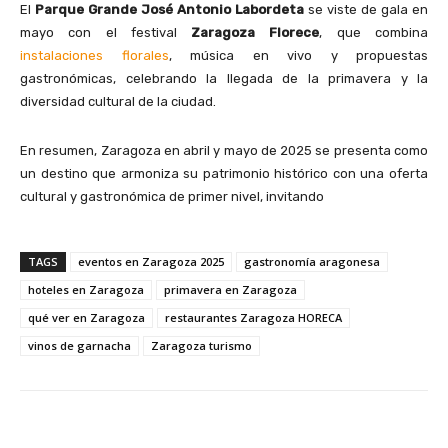
El
Parque Grande José Antonio Labordeta
se viste de gala en
mayo con el festival
Zaragoza Florece
, que combina
instalaciones florales
, música en vivo y propuestas
gastronómicas, celebrando la llegada de la primavera y la
diversidad cultural de la ciudad. ​
En resumen, Zaragoza en abril y mayo de 2025 se presenta como
un destino que armoniza su patrimonio histórico con una oferta
cultural y gastronómica de primer nivel, invitando
TAGS
eventos en Zaragoza 2025
gastronomía aragonesa
hoteles en Zaragoza
primavera en Zaragoza
qué ver en Zaragoza
restaurantes Zaragoza HORECA
vinos de garnacha
Zaragoza turismo
Facebook
X
Pinterest
Wha