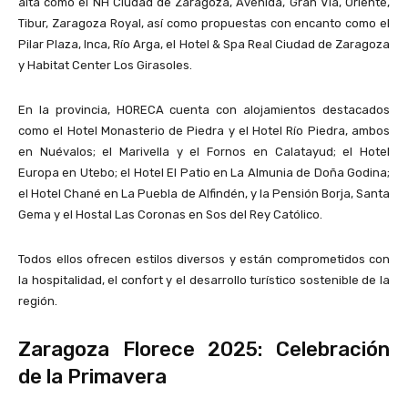
alta como el NH Ciudad de Zaragoza, Avenida, Gran Vía, Oriente,
Tibur, Zaragoza Royal, así como propuestas con encanto como el
Pilar Plaza, Inca, Río Arga, el Hotel & Spa Real Ciudad de Zaragoza
y Habitat Center Los Girasoles.
En la provincia, HORECA cuenta con alojamientos destacados
como el Hotel Monasterio de Piedra y el Hotel Río Piedra, ambos
en Nuévalos; el Marivella y el Fornos en Calatayud; el Hotel
Europa en Utebo; el Hotel El Patio en La Almunia de Doña Godina;
el Hotel Chané en La Puebla de Alfindén, y la Pensión Borja, Santa
Gema y el Hostal Las Coronas en Sos del Rey Católico.
Todos ellos ofrecen estilos diversos y están comprometidos con
la hospitalidad, el confort y el desarrollo turístico sostenible de la
región.
Zaragoza Florece 2025: Celebración
de la Primavera