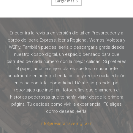
Cargar más
Encuentra la revista en versión digital en Pressreader y a
bordo de Iberia Express, Iberia Regional, Wamos, Volotea y
W2Fly. También puedes leerla o descargarla gratis desde
nuestro kiosco digital, un espacio pensado para que
disfrutes de cada número con la mejor calidad. Si prefieres
el papel, adquiere ejemplares sueltos o suscríbete
anualmente en nuestra tienda online y recibe cada edición
en casa con total comodidad. Déjate sorprender por
reportajes que inspiran, fotografías que enamoran e
historias poderosas que te harán viajar desde la primera
página. Tú decides cómo vivir la experiencia. ¡Tú eliges
como deseas leerla!
info@revistatraveling.com