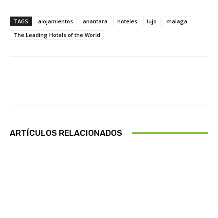
TAGS
alojamientos
anantara
hoteles
lujo
malaga
The Leading Hotels of the World
Facebook
X
Pinterest
Wha
ARTÍCULOS RELACIONADOS