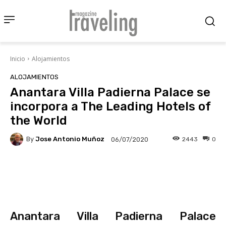
Inicio
Alojamientos
ALOJAMIENTOS
Anantara Villa Padierna Palace se
incorpora a The Leading Hotels of
the World
By
Jose Antonio Muñoz
2443
0
06/07/2020
Facebook
X
Pinterest
Wha
Anantara Villa Padierna Palace