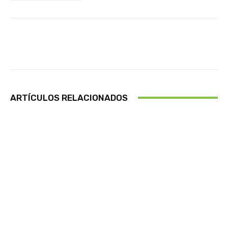
Facebook
X
Pinterest
Wha
ARTÍCULOS RELACIONADOS