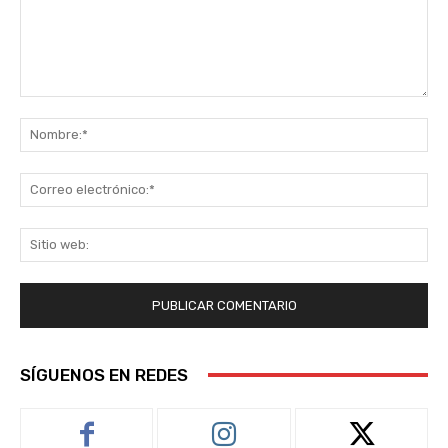
Comentario:
No
Co
ele
Sit
we
SÍGUENOS EN REDES