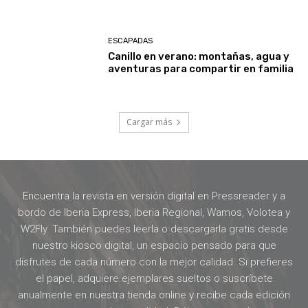
ESCAPADAS
Canillo en verano: montañas, agua y
aventuras para compartir en familia
Cargar más
Encuentra la revista en versión digital en Pressreader y a
bordo de Iberia Express, Iberia Regional, Wamos, Volotea y
W2Fly. También puedes leerla o descargarla gratis desde
nuestro kiosco digital, un espacio pensado para que
disfrutes de cada número con la mejor calidad. Si prefieres
el papel, adquiere ejemplares sueltos o suscríbete
anualmente en nuestra tienda online y recibe cada edición