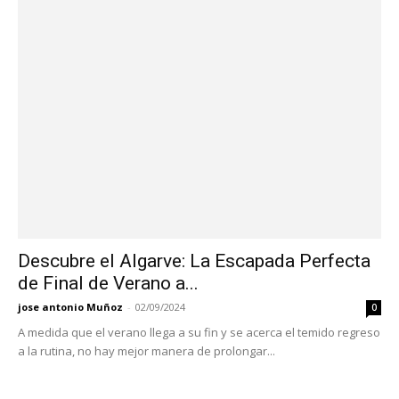
Descubre el Algarve: La Escapada Perfecta
de Final de Verano a...
jose antonio Muñoz
-
02/09/2024
0
A medida que el verano llega a su fin y se acerca el temido regreso
a la rutina, no hay mejor manera de prolongar...