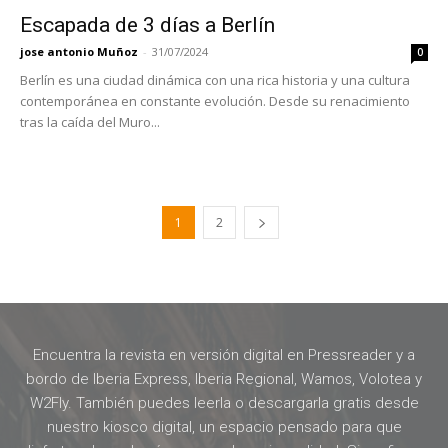
Escapada de 3 días a Berlín
jose antonio Muñoz
-
31/07/2024
0
Berlín es una ciudad dinámica con una rica historia y una cultura
contemporánea en constante evolución. Desde su renacimiento
tras la caída del Muro...
1
2
Encuentra la revista en versión digital en Pressreader y a
bordo de Iberia Express, Iberia Regional, Wamos, Volotea y
W2Fly. También puedes leerla o descargarla gratis desde
nuestro kiosco digital, un espacio pensado para que