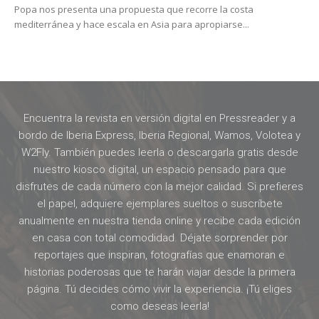
Popa nos presenta una propuesta que recorre la costa
mediterránea y hace escala en Asia para apropiarse...
Encuentra la revista en versión digital en Pressreader y a
bordo de Iberia Express, Iberia Regional, Wamos, Volotea y
W2Fly. También puedes leerla o descargarla gratis desde
nuestro kiosco digital, un espacio pensado para que
disfrutes de cada número con la mejor calidad. Si prefieres
el papel, adquiere ejemplares sueltos o suscríbete
anualmente en nuestra tienda online y recibe cada edición
en casa con total comodidad. Déjate sorprender por
reportajes que inspiran, fotografías que enamoran e
historias poderosas que te harán viajar desde la primera
página. Tú decides cómo vivir la experiencia. ¡Tú eliges
como deseas leerla!