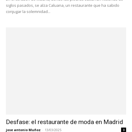
siglos pasados, se alza Caluana, un restaurante que ha sabido
conjugar la solemnidad...
Desfase: el restaurante de moda en Madrid
jose antonio Muñoz
-
13/03/2025
0