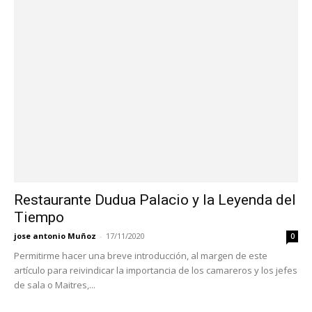
Restaurante Dudua Palacio y la Leyenda del
Tiempo
jose antonio Muñoz
-
17/11/2020
0
Permitirme hacer una breve introducción, al margen de este
artículo para reivindicar la importancia de los camareros y los jefes
de sala o Maitres,...