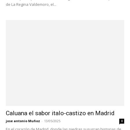
de La Regina Valdemoro, el...
Caluana el sabor italo-castizo en Madrid
jose antonio Muñoz
-
13/05/2025
0
En el corazón de Madrid, donde las piedras susurran historias de