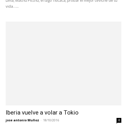
Lima, Machu Picchu, el lago Titicaca, probar el mejor ceviche de tu
vida…...
Iberia vuelve a volar a Tokio
jose antonio Muñoz
-
18/10/2016
0