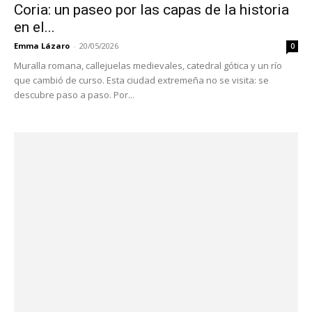
Coria: un paseo por las capas de la historia
en el...
Emma Lázaro
-
20/05/2026
0
Muralla romana, callejuelas medievales, catedral gótica y un río
que cambió de curso. Esta ciudad extremeña no se visita: se
descubre paso a paso. Por...