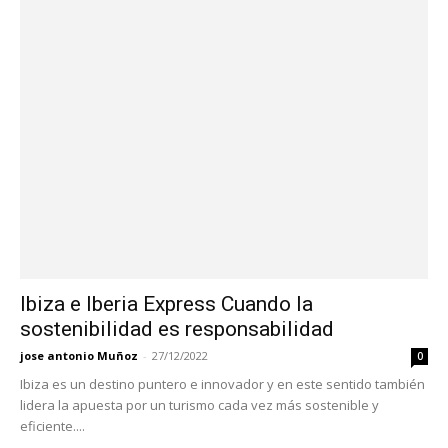
Ibiza e Iberia Express Cuando la
sostenibilidad es responsabilidad
jose antonio Muñoz
-
27/12/2022
0
Ibiza es un destino puntero e innovador y en este sentido también
lidera la apuesta por un turismo cada vez más sostenible y
eficiente....