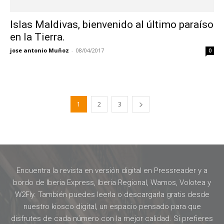
Islas Maldivas, bienvenido al último paraíso
en la Tierra.
jose antonio Muñoz
-
08/04/2017
0
1
2
3
Encuentra la revista en versión digital en Pressreader y a
bordo de Iberia Express, Iberia Regional, Wamos, Volotea y
W2Fly. También puedes leerla o descargarla gratis desde
nuestro kiosco digital, un espacio pensado para que
disfrutes de cada número con la mejor calidad. Si prefieres