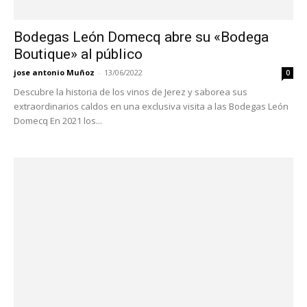
Bodegas León Domecq abre su «Bodega
Boutique» al público
jose antonio Muñoz
-
13/06/2022
0
Descubre la historia de los vinos de Jerez y saborea sus
extraordinarios caldos en una exclusiva visita a las Bodegas León
Domecq En 2021 los...